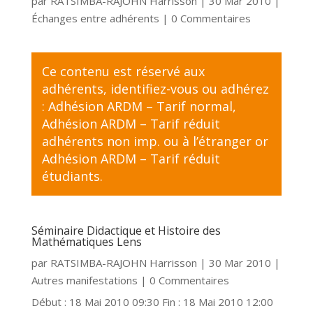
par
RATSIMBA-RAJOHN Harrisson
|
30 Mar 2010
|
Échanges entre adhérents
| 0 Commentaires
Ce contenu est réservé aux
adhérents,
identifiez-vous
ou adhérez
:
Adhésion ARDM – Tarif normal
,
Adhésion ARDM – Tarif réduit
adhérents non imp. ou à l’étranger
or
Adhésion ARDM – Tarif réduit
étudiants
.
Séminaire Didactique et Histoire des
Mathématiques Lens
par
RATSIMBA-RAJOHN Harrisson
|
30 Mar 2010
|
Autres manifestations
| 0 Commentaires
Début : 18 Mai 2010 09:30 Fin : 18 Mai 2010 12:00