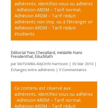
adhérents,
identifiez-vous
ou adhérez
:
Adhésion ARDM – Tarif normal
,
Adhésion ARDM – Tarif réduit
adhérents non imp. ou à l’étranger
or
Adhésion ARDM – Tarif réduit
étudiants
.
Editorial Yves Chevallard, médaille Hans
Freudenthal, EducMath
par
RATSIMBA-RAJOHN Harrisson
|
30 Mar 2010
|
Échanges entre adhérents
| 0 Commentaires
Ce contenu est réservé aux
adhérents,
identifiez-vous
ou adhérez
:
Adhésion ARDM – Tarif normal
,
Adhésion ARDM – Tarif réduit