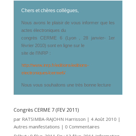
Chers et chères collègues,
Nous avons le plaisir de vous informer que les
actes électroniques du
congrès CERME 6 (Lyon , 28 janvier- 1er
février 2010) sont en ligne sur le
site de l’INRP :
http://www.inrp.fr/editions/editions-
electroniques/cerme6/
Nous vous souhaitons une très bonne lecture
Congrès CERME 7 (FEV 2011)
par
RATSIMBA-RAJOHN Harrisson
|
4 Août 2010
|
Autres manifestations
| 0 Commentaires