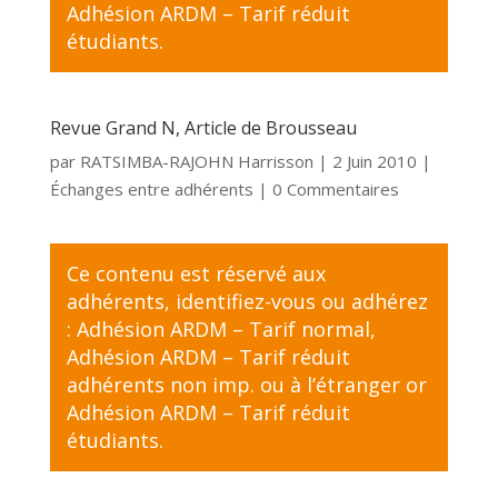
Adhésion ARDM – Tarif réduit
étudiants
.
Revue Grand N, Article de Brousseau
par
RATSIMBA-RAJOHN Harrisson
|
2 Juin 2010
|
Échanges entre adhérents
| 0 Commentaires
Ce contenu est réservé aux
adhérents,
identifiez-vous
ou adhérez
:
Adhésion ARDM – Tarif normal
,
Adhésion ARDM – Tarif réduit
adhérents non imp. ou à l’étranger
or
Adhésion ARDM – Tarif réduit
étudiants
.