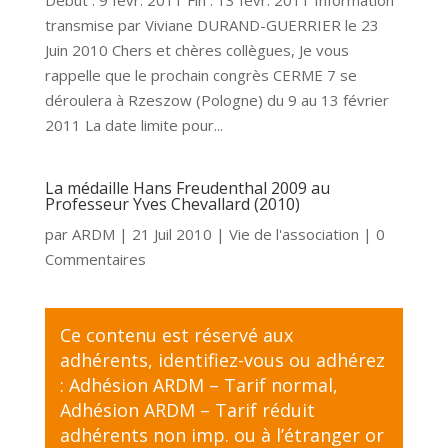
Début : 9 févr. 2011 Fin : 13 févr. 2011 Information
transmise par Viviane DURAND-GUERRIER le 23
Juin 2010 Chers et chères collègues, Je vous
rappelle que le prochain congrès CERME 7 se
déroulera à Rzeszow (Pologne) du 9 au 13 février
2011 La date limite pour...
La médaille Hans Freudenthal 2009 au
Professeur Yves Chevallard (2010)
par
ARDM
|
21 Juil 2010
|
Vie de l'association
| 0
Commentaires
Ce contenu est réservé aux
adhérents,
identifiez-vous
ou adhérez
:
Adhésion ARDM – Tarif normal
,
Adhésion ARDM – Tarif réduit
adhérents non imp. ou à l’étranger
or