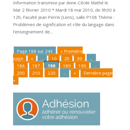
Information transmise par Anne-Cécile Mathé le
Mar 2 février 2010 * Mardi 18 mai 2010, de 9h30 à
12h, Faculté Jean Perrin (Lens), salle P108 Thème :
Problèmes de signification et rôle du langage dans
l’enseignement de...
Page 188 sur 243
« Première
page
«
…
10
20
30
…
186
187
188
189
190
…
200
210
220
…
»
Dernière page
»