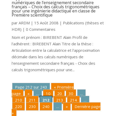
numériques de l’enseignement secondaire
français – Choix des calculs trigonométriques
pour une ingénierie didactique en classe de
Première scientifique
par
ARDM
|
15 Août 2008
|
Publications (thèses et
HDR)
| 0 Commentaires
Nom et prénom : BIREBENT Alain Profil de
l'adhérent : BIREBENT Alain Titre de la thèse :
Articulation entre la calculatrice et l'approximation
décimale dans les calculs numériques de
l'enseignement secondaire français - Choix des
calculs trigonométriques pour une...
Page 212 sur 243
« Première
page
«
…
10
20
30
…
210
211
212
213
214
…
220
230
240
…
»
Dernière page
»