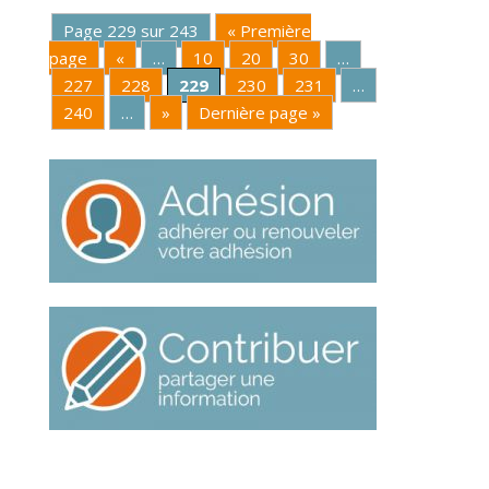
Page 229 sur 243
« Première
page
«
…
10
20
30
…
227
228
229
230
231
…
240
…
»
Dernière page »