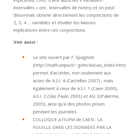
impicative, CHIC traite aussi les « variables-
intervalles » (ex . intervalles de notes) et on peut
désormais obtenir directement les conjonctions de
2, 3, 4 … variables et étudier les liaisons
implicatives entre ces conjonctions.
Voir aussi :
Le
site ouvert par F. Spagnolo
(http://math.unipa.it/~grim/asi/asi_index.htm)
permet d’accéder, non seulement aux
actes de A.S.I. 4 (Castellon 2007) , mais
également à ceux de A.S.I. 1 (Caen 2000),
A.S.I. 2 (São Paulo 2003) et ASI 3(Palerme,
2005), ainsi qu’à des photos prises
pendant les Journées.
COLLOQUE à l’IUFM de CAEN : LA
FOUILLE DANS LES DONNEES PAR LA