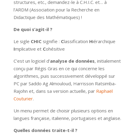
structures, etc., demandez-le à C.H.I.C. et… à
l’ARDM (Association pour la Recherche en
Didactique des Mathématiques) !
De quoi s’agit-il ?
Le sigle
CHIC
signifie :
C
lassification
H
iérarchique
I
mplicative et
C
ohésitive
C’est un logiciel d’
analyse de données
, initialement
conçu par Régis Gras en ce qui concerne les
algorithmes, puis successivement développé sur
PC par Saddo Ag Almouloud, Harrisson Ratsimba-
Rajohn et, dans sa version actuelle, par
Raphaël
Couturier
.
Un menu permet de choisir plusieurs options en
langues française, italienne, portugaises et anglaise.
Quelles données traite-t-il ?