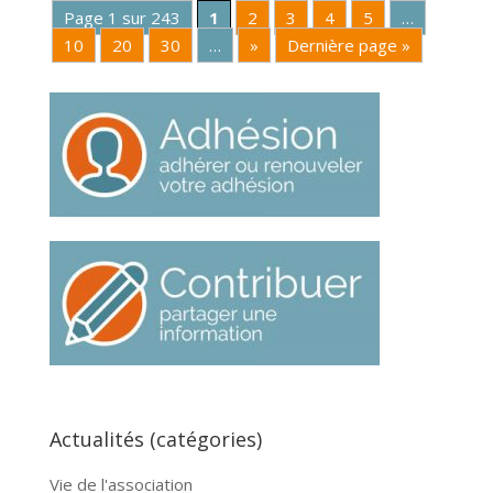
Page 1 sur 243
1
2
3
4
5
…
10
20
30
…
»
Dernière page »
Actualités (catégories)
Vie de l'association