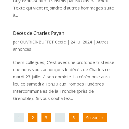
Guy Brousseau », transmis par Nicolas Balacheff.
Texte qui vient rejoindre d’autres hommages suite
à...
Décès de Charles Payan
par
OUVRIER-BUFFET Cecile
|
24 Juil 2024
|
Autres
annonces
Chers collègues, C’est avec une profonde tristesse
que nous vous annonçons le décès de Charles ce
mardi 23 juillet à son domicile. La cérémonie aura
lieu ce samedi à 15h30 aux Pompes Funèbres
Intercommunales de la Tronche (près de
Grenoble). Si vous souhaitez...
1
2
3
…
8
Suivant »