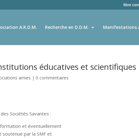
Mon com
ociation A.R.D.M.
Recherche en D.D.M.
Manifestations 
nstitutions éducatives et scientifiques
ociations amies
|
0 commentaires
e des Sociétés Savantes :
nformation et éventuellement
st soutenue par la SMF et