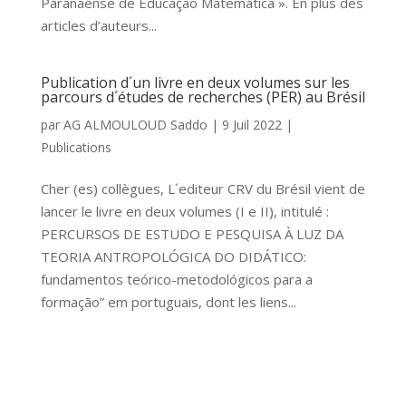
Paranaense de Educação Matemática ». En plus des
articles d’auteurs...
Publication d´un livre en deux volumes sur les
parcours d´études de recherches (PER) au Brésil
par
AG ALMOULOUD Saddo
|
9 Juil 2022
|
Publications
Cher (es) collègues, L´editeur CRV du Brésil vient de
lancer le livre en deux volumes (I e II), intitulé :
PERCURSOS DE ESTUDO E PESQUISA À LUZ DA
TEORIA ANTROPOLÓGICA DO DIDÁTICO:
fundamentos teórico-metodológicos para a
formação” em portuguais, dont les liens...