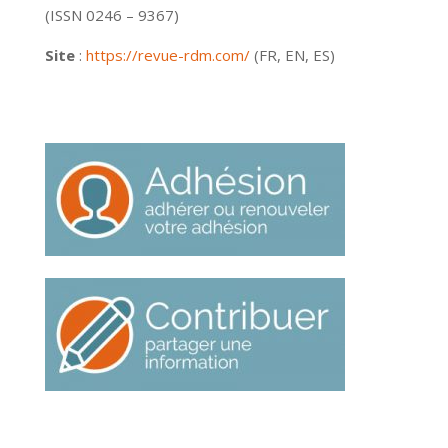
(ISSN 0246 – 9367)
Site
:
https://revue-rdm.com/
(FR, EN, ES)