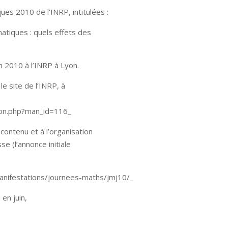
es 2010 de l’INRP, intitulées :
tiques : quels effets des
in 2010 à l’INRP à Lyon.
e site de l’INRP, à
ion.php?man_id=116_
contenu et à l’organisation
e (l’annonce initiale
anifestations/journees-maths/jmj10/_
en juin,