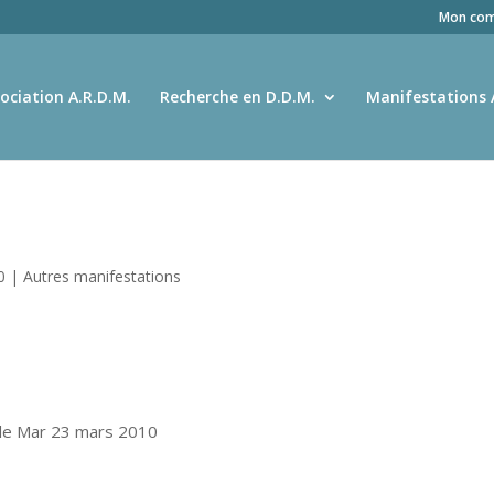
Mon com
ociation A.R.D.M.
Recherche en D.D.M.
Manifestations 
0
|
Autres manifestations
 le Mar 23 mars 2010