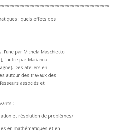
********************************************
tiques : quels effets des
 l’une par Michela Maschietto
), l’autre par Marianna
agne). Des ateliers en
ges autour des travaux des
ofesseurs associés et
vants :
ation et résolution de problèmes/
ies en mathématiques et en