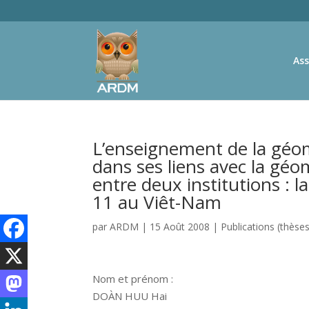
Ass
L’enseignement de la géom
dans ses liens avec la gé
entre deux institutions : l
11 au Viêt-Nam
par
ARDM
|
15 Août 2008
|
Publications (thèse
Nom et prénom :
DOÀN HUU Hai