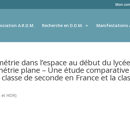
Mon com
ociation A.R.D.M.
Recherche en D.D.M.
Manifestations 
étrie dans l’espace au début du lycé
ométrie plane – Une étude comparative
a classe de seconde en France et la cla
s et HDR)