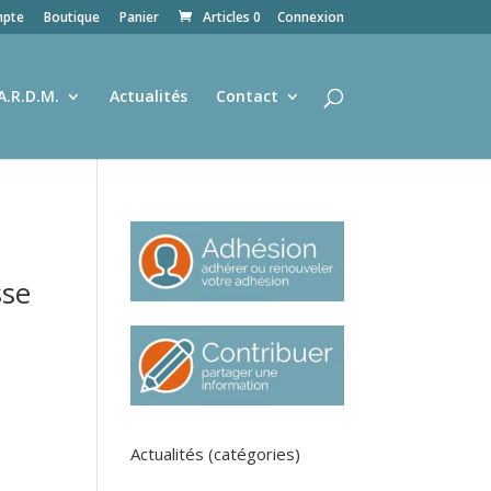
pte
Boutique
Panier
Articles 0
Connexion
A.R.D.M.
Actualités
Contact
e
sse
Actualités (catégories)