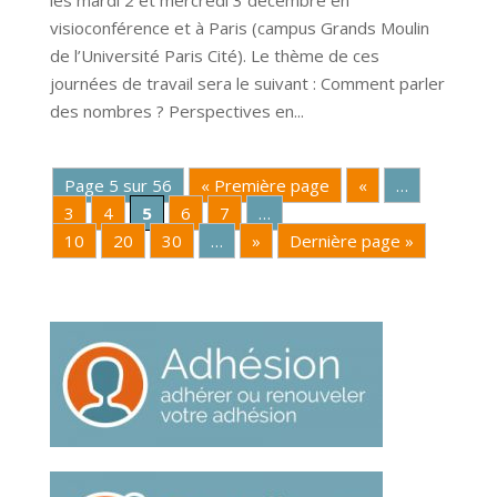
les mardi 2 et mercredi 3 décembre en
visioconférence et à Paris (campus Grands Moulin
de l’Université Paris Cité). Le thème de ces
journées de travail sera le suivant : Comment parler
des nombres ? Perspectives en...
Page 5 sur 56
« Première page
«
…
3
4
5
6
7
…
10
20
30
…
»
Dernière page »