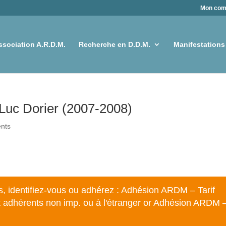
Mon com
ssociation A.R.D.M.
Recherche en D.D.M.
Manifestations
-Luc Dorier (2007-2008)
ents
s,
identifiez-vous
ou adhérez :
Adhésion ARDM – Tarif
 adhérents non imp. ou à l'étranger
or
Adhésion ARDM 