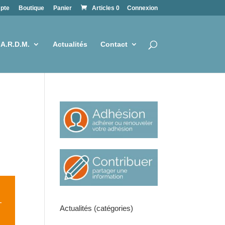
pte
Boutique
Panier
Articles 0
Connexion
 A.R.D.M.
Actualités
Contact
–
Actualités (catégories)