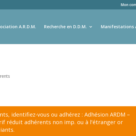
Mon com
ociation A.R.D.M.
Recherche en D.D.M.
Manifestations 
rents
ents,
identifiez-vous
ou adhérez :
Adhésion ARDM –
f réduit adhérents non imp. ou à l'étranger
or
iants
.