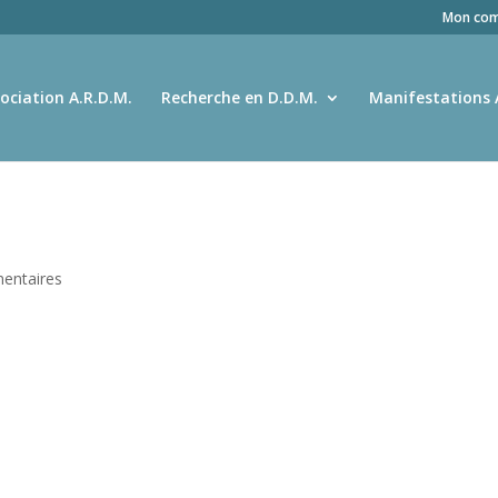
Mon com
ociation A.R.D.M.
Recherche en D.D.M.
Manifestations 
entaires