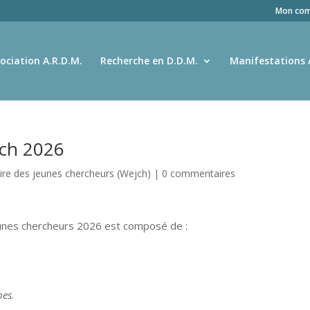
Mon com
ociation A.R.D.M.
Recherche en D.D.M.
Manifestations 
jch 2026
ire des jeunes chercheurs (Wejch)
|
0 commentaires
eunes chercheurs 2026 est composé de :
pes
.