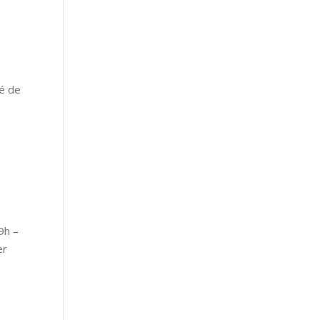
té de
9h –
er