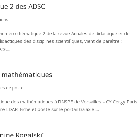
ue 2 des ADSC
tions
e numéro thématique 2 de la revue Annales de didactique et de
idactiques des disciplines scientifiques, vient de paraître :
st...
es mathématiques
es de poste
tique des mathématiques à l’INSPE de Versailles – CY Cergy Pari
e LDAR. Fiche et poste sur le portail Galaxie :...
anine Rogalski”