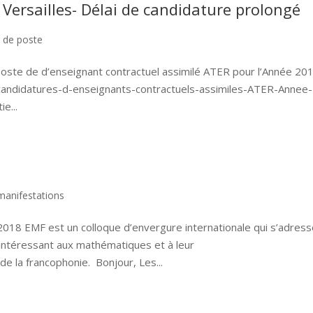
 Versailles- Délai de candidature prolongé
 de poste
 poste de d’enseignant contractuel assimilé ATER pour l’Année 20
-candidatures-d-enseignants-contractuels-assimiles-ATER-Annee-
e...
8
manifestations
018 EMF est un colloque d’envergure internationale qui s’adres
’intéressant aux mathématiques et à leur
 la francophonie. Bonjour, Les...