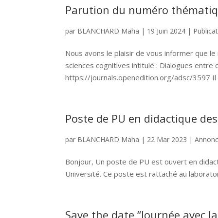
Parution du numéro thématiq
par
BLANCHARD Maha
|
19 Juin 2024
|
Publica
Nous avons le plaisir de vous informer que l
sciences cognitives intitulé : Dialogues entre d
https://journals.openedition.org/adsc/3597 Il e
Poste de PU en didactique d
par
BLANCHARD Maha
|
22 Mar 2023
|
Annonc
Bonjour, Un poste de PU est ouvert en didac
Université. Ce poste est rattaché au laboratoir
Save the date “Journée avec J