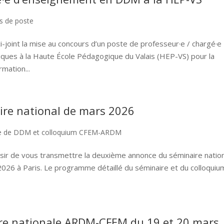
s de poste
i-joint la mise au concours d’un poste de professeur·e / chargé·e
ues à la Haute École Pédagogique du Valais (HEP-VS) pour la
mation...
re national de mars 2026
re de DDM et colloquium CFEM-ARDM
aisir de vous transmettre la deuxième annonce du séminaire natio
026 à Paris. Le programme détaillé du séminaire et du colloquiu
.
re nationale ARDM-CFEM du 19 et 20 mars