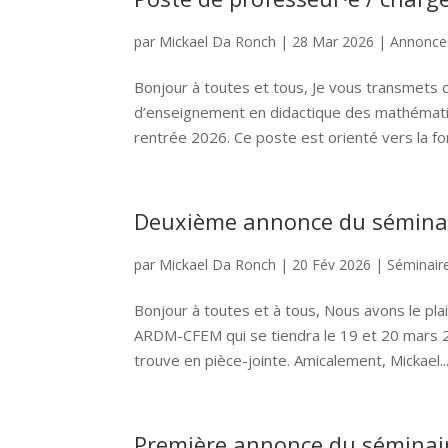
par
Mickael Da Ronch
|
28 Mar 2026
|
Annonce
Bonjour à toutes et tous, Je vous transmets c
d’enseignement en didactique des mathématiq
rentrée 2026. Ce poste est orienté vers la for
Deuxième annonce du séminai
par
Mickael Da Ronch
|
20 Fév 2026
|
Séminai
Bonjour à toutes et à tous, Nous avons le pl
ARDM-CFEM qui se tiendra le 19 et 20 mars 2
trouve en pièce-jointe. Amicalement, Mickael..
Première annonce du séminai