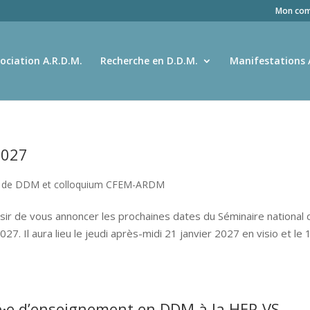
Mon com
ociation A.R.D.M.
Recherche en D.D.M.
Manifestations 
2027
e de DDM et colloquium CFEM-ARDM
isir de vous annoncer les prochaines dates du Séminaire national 
. Il aura lieu le jeudi après-midi 21 janvier 2027 en visio et le 
gé·e d’enseignement en DDM à la HEP-VS