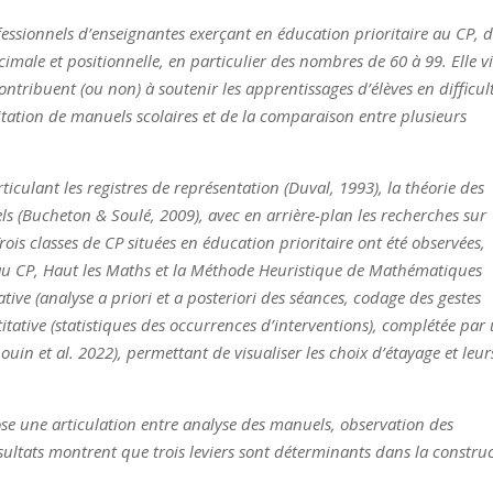
ofessionnels d’enseignantes exerçant en éducation prioritaire au CP, 
male et positionnelle, en particulier des nombres de 60 à 99. Elle vi
ribuent (ou non) à soutenir les apprentissages d’élèves en difficult
loitation de manuels scolaires et de la comparaison entre plusieurs
iculant les registres de représentation (Duval, 1993), la théorie des
nels (Bucheton & Soulé, 2009), avec en arrière-plan les recherches sur
 Trois classes de CP situées en éducation prioritaire ont été observées,
 au CP, Haut les Maths et la Méthode Heuristique de Mathématiques
ve (analyse a priori et a posteriori des séances, codage des gestes
tative (statistiques des occurrences d’interventions), complétée par
houin et al. 2022), permettant de visualiser les choix d’étayage et leur
e une articulation entre analyse des manuels, observation des
résultats montrent que trois leviers sont déterminants dans la constru