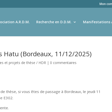
Mon com
ociation A.R.D.M.
Recherche en D.D.M.
Manifestations 
s Hatu (Bordeaux, 11/12/2025)
s et projets de thèse / HDR
|
0 commentaires
ce de thèse, si vous êtes de passage à Bordeaux, le jeudi 11
le E302.
cente.