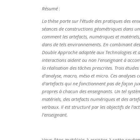
Résumé
:
La thèse porte sur l’étude des pratiques des en
séances de constructions géométriques dans un
comment les artefacts, numériques et matériels, i
dans de tels environnements. En combinant des 
Double Approche adaptée aux Technologies et du
interactions aident ou non l’enseignant à accompli
la réalisation des tâches prescrites. Trois étude
d’analyse, macro, méso et micro. Ces analyses co
d’artefacts qui ne fonctionnent pas de façon ju
propres à chacun des enseignants. Un tel systè
matériels, des artefacts numériques et des artefa
verbaux. Il est structuré par les objectifs de l
l’enseignant.
Vous êtes invité(e)s à assister à cette souten