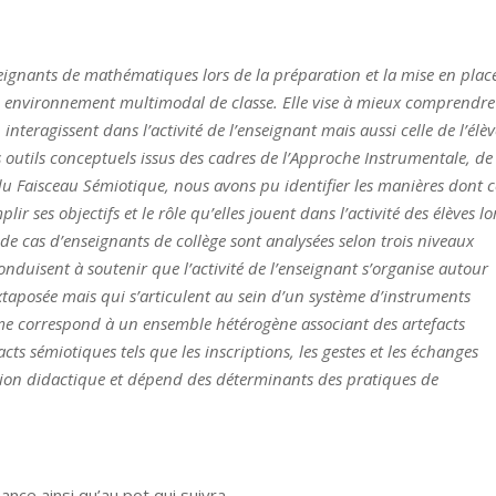
seignants de mathématiques lors de la préparation et la mise en plac
 environnement multimodal de classe. Elle vise à mieux comprendre
nteragissent dans l’activité de l’enseignant mais aussi celle de l’élè
outils conceptuels issus des cadres de l’Approche Instrumentale, de
 Faisceau Sémiotique, nous avons pu identifier les manières dont c
r ses objectifs et le rôle qu’elles jouent dans l’activité des élèves lo
s de cas d’enseignants de collège sont analysées selon trois niveaux
nduisent à soutenir que l’activité de l’enseignant s’organise autour
xtaposée mais qui s’articulent au sein d’un système d’instruments
me correspond à un ensemble hétérogène associant des artefacts
cts sémiotiques tels que les inscriptions, les gestes et les échanges
’action didactique et dépend des déterminants des pratiques de
ance ainsi qu’au pot qui suivra.