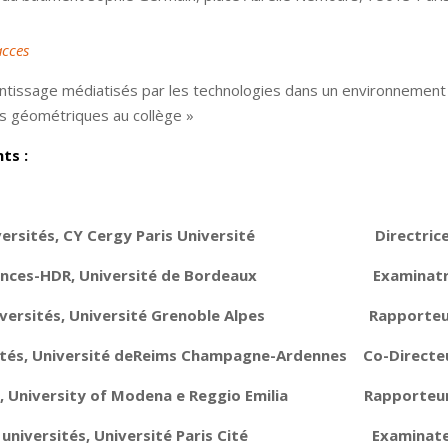
acces
tissage médiatisés par les technologies dans un environnement
ns géométriques au collège »
ts :
ersités, CY Cergy Paris Université
Directric
nces-HDR, Université de Bordeaux
Examinatri
versités, Université Grenoble Alpes
Rapporteu
tés, Université de
Reims Champagne-Ardennes
Co-Directe
r, University of Modena e Reggio Emilia
Rapporteu
universités, Université Paris Cité
Examinateu