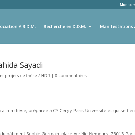
Mon com
ociation A.R.D.M.
Recherche en D.D.M.
Manifestations 
ahida Sayadi
et projets de thèse / HDR
|
0 commentaires
ndrai ma thèse, préparée à CY Cergy Paris Université et qui se tien
du bâtiment Sophie Germain, place Aurélie Nemours, 75013 Pari