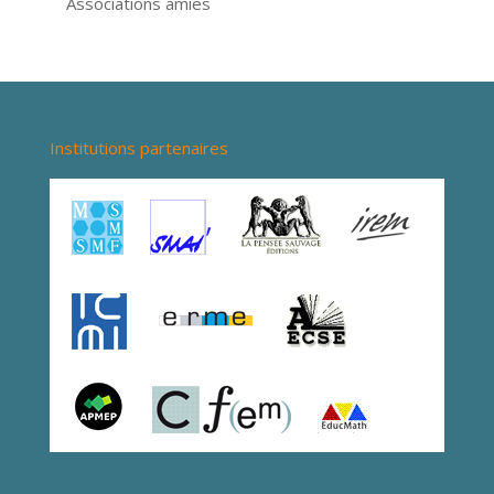
Associations amies
Institutions partenaires