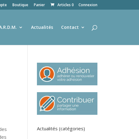
pte
Boutique
Panier
Articles 0
Connexion
A.R.D.M.
Actualités
Contact
Actualités (catégories)
odes
 des