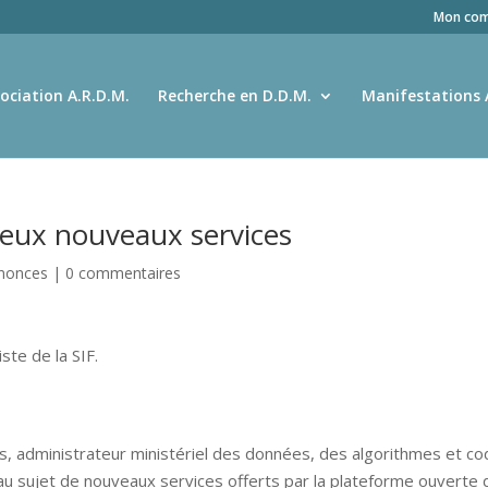
Mon com
ociation A.R.D.M.
Recherche en D.D.M.
Manifestations 
deux nouveaux services
nnonces
|
0 commentaires
iste de la SIF.
s, administrateur ministériel des données, des algorithmes et c
 au sujet de nouveaux services offerts par la plateforme ouverte