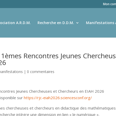
Mon com
ociation A.R.D.M.
Recherche en D.D.M.
Manifestations 
 11èmes Rencontres Jeunes Chercheus
26
anifestations
|
0 commentaires
ncontres Jeunes Chercheuses et Chercheurs en EIAH 2026
disponible sur
https://rjc-eiah2026.sciencesconf.org/
unes chercheuses et chercheurs en didactique des mathématiques
recherche intègre une dimension en lien « le numérique ».