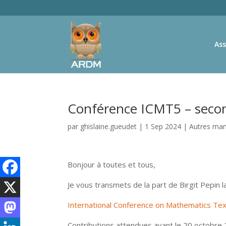
Ass
Conférence ICMT5 – seco
par
ghislaine.gueudet
|
1 Sep 2024
|
Autres man
Bonjour à toutes et tous,
Je vous transmets de la part de Birgit Pepin
International Conference on Mathematics T
Contributions attendues avant le 20 octobr