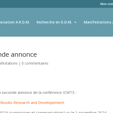
Mon com
ociation A.R.D.M.
Recherche en D.D.M.
Manifestations 
nde annonce
ifestations
|
0 commentaires
 la seconde annonce de la conférence ICMT5 :
extbooks Research and Developement.
e 2024 (symposium et communications) ou le 1 novembre 2024