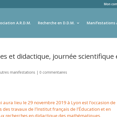
Mon com
ociation A.R.D.M.
Recherche en D.D.M.
Manifestations 
et didactique, journée scientifique
utres manifestations
|
0 commentaires
ui aura lieu le 29 novembre 2019 à Lyon est l’occasion de
s des travaux de l’Institut français de l’Éducation et en
 aux recherches en didactique des mathématiques.