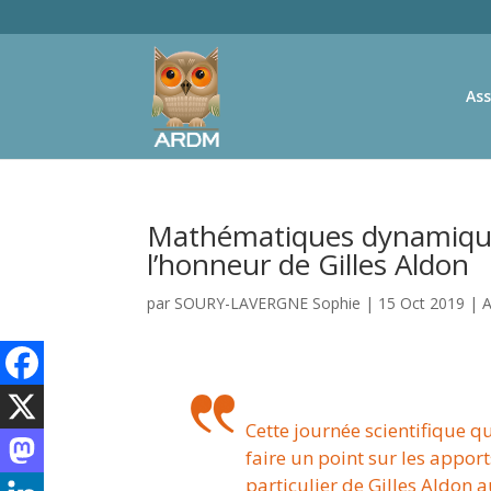
Ass
Mathématiques dynamiques 
l’honneur de Gilles Aldon
par
SOURY-LAVERGNE Sophie
|
15 Oct 2019
|
A
Cette journée scientifique q
faire un point sur les apport
particulier de Gilles Aldon