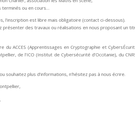
imon Charlier, association les Maths en Scène,
ts terminés ou en cours…
 l’inscription est libre mais obligatoire (contact ci-dessous).
 présenter des travaux ou réalisations en nous proposant un tit
dre du ACCES (Apprentissages en Cryptographie et CybersÉcuri
pellier, de l’ICO (Institut de Cybersécurité d’Occitanie), du CNR
ou souhaitez plus d’informations, n’hésitez pas à nous écrire.
ntpellier,
y