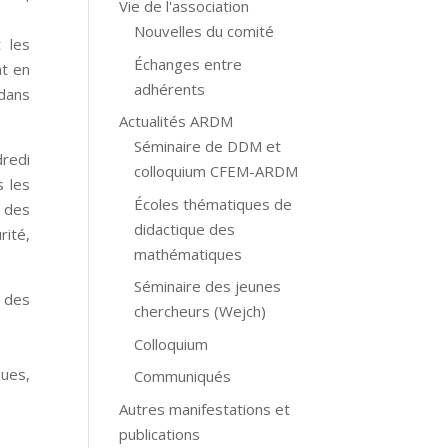
Vie de l'association
Nouvelles du comité
t les
Échanges entre
t en
adhérents
 dans
Actualités ARDM
Séminaire de DDM et
dredi
colloquium CFEM-ARDM
s les
Écoles thématiques de
t des
didactique des
rité,
mathématiques
Séminaire des jeunes
 des
chercheurs (Wejch)
Colloquium
ues,
Communiqués
Autres manifestations et
publications