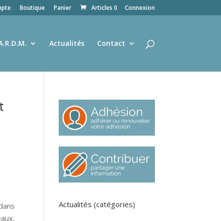
pte
Boutique
Panier
Articles 0
Connexion
A.R.D.M.
Actualités
Contact
t
Actualités (catégories)
 dans
eaux,