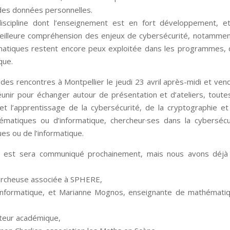
 des données personnelles.
 discipline dont l’enseignement est en fort développement, e
eilleure compréhension des enjeux de cybersécurité, notammen
hématiques restent encore peux exploitée dans les programmes,
que.
es rencontres à Montpellier le jeudi 23 avril après-midi et ven
 réunir pour échanger autour de présentation et d’ateliers, toute
t l’apprentissage de la cybersécurité, de la cryptographie e
ématiques ou d’informatique, chercheur·ses dans la cybersécu
s ou de l’informatique.
n est sera communiqué prochainement, mais nous avons déjà
hercheuse associée à SPHERE,
informatique, et Marianne Mognos, enseignante de mathématiq
ateur académique,