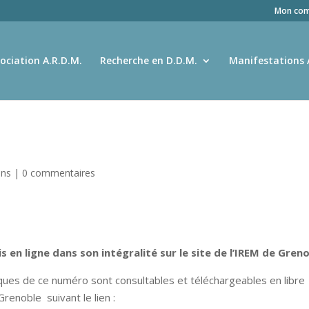
Mon com
ociation A.R.D.M.
Recherche en D.D.M.
Manifestations 
ons
|
0 commentaires
s en ligne dans son intégralité sur le site de l’IREM de Greno
riques de ce numéro sont consultables et téléchargeables en libre
renoble suivant le lien :