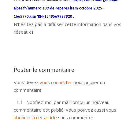
l’IREM de Grenoble suivant le lien :
https://irem.univ-grenoble-
alpes.fr/numero-139-de-reperes-irem-octobre-2025–
1665970.kjsp?RH=1549569937920
.
N’hésitez pas à diffuser cette information dans vos
réseaux !
Poster le commentaire
Vous devez
vous connecter
pour publier un
commentaire.
Notifiez-moi par mail lorsqu'un nouveau
commentaire est publié. Vous pouvez aussi vous
abonner à cet article
sans commenter.