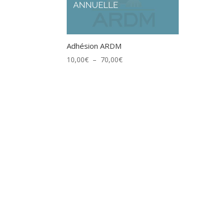
Adhésion ARDM
Plage
10,00
€
–
70,00
€
de
prix :
10,00€
à
70,00€