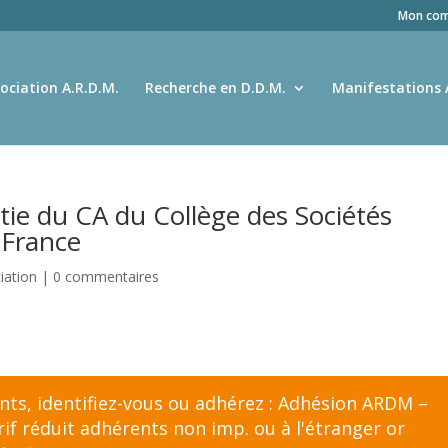
Mon com
ociation A.R.D.M.
Recherche en D.D.M.
Manifestations 
ie du CA du Collège des Sociétés
 France
ciation
|
0 commentaires
ents,
identifiez-vous
ou adhérez :
Adhésion ARDM –
f réduit adhérents non imp. ou à l'étranger
or