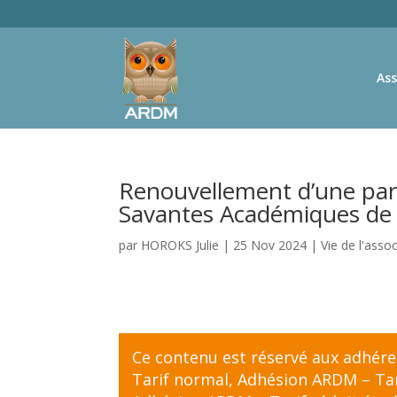
Ass
Renouvellement d’une part
Savantes Académiques de
par
HOROKS Julie
|
25 Nov 2024
|
Vie de l'asso
Ce contenu est réservé aux adhér
Tarif normal
,
Adhésion ARDM – Tari