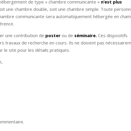
ue l’hébergement de type « chambre communicante »
n’est plus
r soit une chambre double, soit une chambre simple. Toute person
e chambre communicante sera automatiquement hébergée en cha
férence.
er une contribution de
poster
ou de
séminaire.
Ces dispositifs
rs travaux de recherche en cours. Ils ne doivent pas nécessaire
r le site pour les détails pratiques.
e,
commentaire.