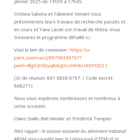
janvier 2025 de 13h30 à 17h45.
Cristina Sabena et Fabienne Venant nous
présenterons leurs travaux de recherche passés et
en cours et Yana Lacek son travail de thèse. Vous
trouverez le programme détaillé
ici
.
Voici le lien de connexion :
https://u-
paris.zoom.us/j/89708386797?
pwd=dllgX2nSbyaJb6qDccmhxbIzKXPGDZ.1
(ID de réunion: 897 0838 6797 / Code secret:
868271)
Nous vous espérons nombreuses et nombreux à
cette occasion.
Claire Guille-Biel Winder et Frédérick Tempier
Petit rappel : la session suivante du séminaire national
ARDM sera couplée avec le colloquium (CFEM) et se