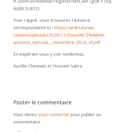
fr.zoom.us/webinar/register/WN_wKTg0e-tTbq-
AzJBL5U6ZQ
Pour rappel, vous trouverez l’annonce
correspondante ici :
https://ardm.eu/wp-
content/uploads/2020/11/Deuxi%C3%A8me-
annonce_sem.nat_._novembre-2020_vf.pdf
En espérant vous y voir nombreux,
Aurélie Chesnais et Hussein Sabra
Poster le commentaire
Vous devez
vous connecter
pour publier un
commentaire.