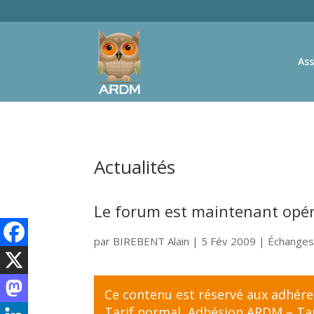
Ass
Actualités
Le forum est maintenant opér
par
BIREBENT Alain
|
5 Fév 2009
|
Échanges
Ce contenu est réservé aux adhér
Tarif normal
,
Adhésion ARDM – Tari