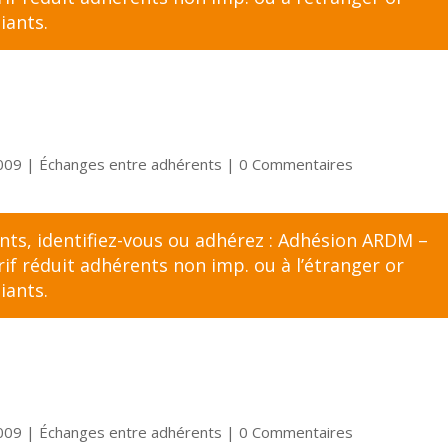
iants
.
2009
|
Échanges entre adhérents
| 0 Commentaires
ents,
identifiez-vous
ou adhérez :
Adhésion ARDM –
f réduit adhérents non imp. ou à l’étranger
or
iants
.
2009
|
Échanges entre adhérents
| 0 Commentaires