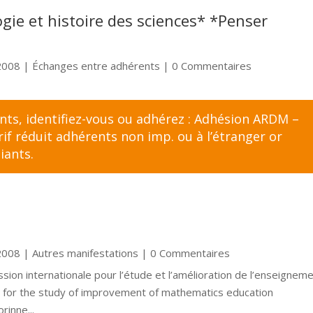
ogie et histoire des sciences* *Penser
2008
|
Échanges entre adhérents
| 0 Commentaires
ents,
identifiez-vous
ou adhérez :
Adhésion ARDM –
f réduit adhérents non imp. ou à l’étranger
or
iants
.
2008
|
Autres manifestations
| 0 Commentaires
mission internationale pour l’étude et l’amélioration de l’enseignem
 for the study of improvement of mathematics education
inne...