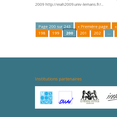
2009 http://eiah2009.univ-lemans.fr/...
Page 200 sur 243
« Première page
«
198
199
200
201
202
…
Institutions partenaires