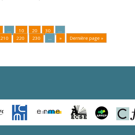
…
10
20
30
…
210
220
230
…
»
Dernière page »