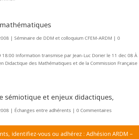
s mathématiques
2008
|
Séminaire de DDM et colloquium CFEM-ARDM
| 0
09 18:00 Information transmise par Jean-Luc Dorier le 11 dec 08 À
che en Didactique des Mathématiques et de la Commission Française
ude sémiotique et enjeux didactiques,
2008
|
Échanges entre adhérents
| 0 Commentaires
ents,
identifiez-vous
ou adhérez :
Adhésion ARDM –