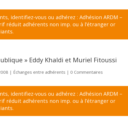
ents,
identifiez-vous
ou adhérez :
Adhésion ARDM –
f réduit adhérents non imp. ou à l’étranger
or
iants
.
publique » Eddy Khaldi et Muriel Fitoussi
2008
|
Échanges entre adhérents
| 0 Commentaires
ents,
identifiez-vous
ou adhérez :
Adhésion ARDM –
f réduit adhérents non imp. ou à l’étranger
or
iants
.