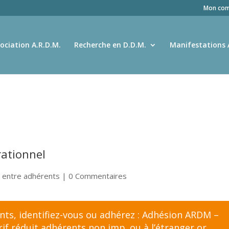
Mon com
ociation A.R.D.M.
Recherche en D.D.M.
Manifestations 
ationnel
 entre adhérents
| 0 Commentaires
ents,
identifiez-vous
ou adhérez :
Adhésion ARDM –
f réduit adhérents non imp. ou à l’étranger
or