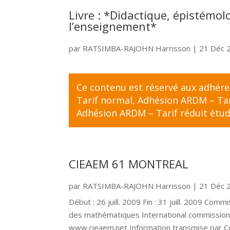
Livre : *Didactique, épistémol
l’enseignement*
par
RATSIMBA-RAJOHN Harrisson
|
21 Déc 
Ce contenu est réservé aux adhér
Tarif normal
,
Adhésion ARDM – Tari
Adhésion ARDM – Tarif réduit étud
CIEAEM 61 MONTREAL
par
RATSIMBA-RAJOHN Harrisson
|
21 Déc 
Début : 26 juill. 2009 Fin : 31 juill. 2009 Com
des mathématiques International commission
www.cieaem.net Information transmise par Cor