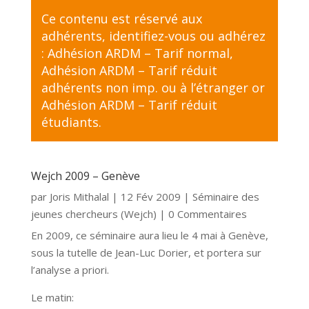
Ce contenu est réservé aux
adhérents,
identifiez-vous
ou adhérez
:
Adhésion ARDM – Tarif normal
,
Adhésion ARDM – Tarif réduit
adhérents non imp. ou à l’étranger
or
Adhésion ARDM – Tarif réduit
étudiants
.
Wejch 2009 – Genève
par
Joris Mithalal
|
12 Fév 2009
|
Séminaire des
jeunes chercheurs (Wejch)
| 0 Commentaires
En 2009, ce séminaire aura lieu le 4 mai à Genève,
sous la tutelle de Jean-Luc Dorier, et portera sur
l’analyse a priori.
Le matin: