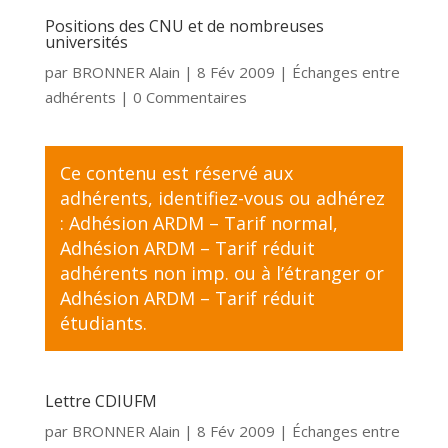
Positions des CNU et de nombreuses
universités
par
BRONNER Alain
|
8 Fév 2009
|
Échanges entre
adhérents
| 0 Commentaires
Ce contenu est réservé aux
adhérents,
identifiez-vous
ou adhérez
:
Adhésion ARDM – Tarif normal
,
Adhésion ARDM – Tarif réduit
adhérents non imp. ou à l’étranger
or
Adhésion ARDM – Tarif réduit
étudiants
.
Lettre CDIUFM
par
BRONNER Alain
|
8 Fév 2009
|
Échanges entre