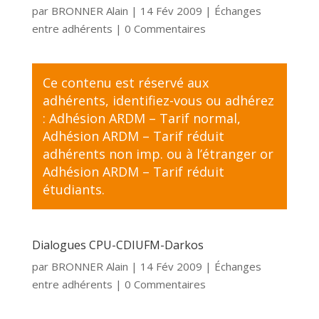
par
BRONNER Alain
|
14 Fév 2009
|
Échanges
entre adhérents
| 0 Commentaires
Ce contenu est réservé aux
adhérents,
identifiez-vous
ou adhérez
:
Adhésion ARDM – Tarif normal
,
Adhésion ARDM – Tarif réduit
adhérents non imp. ou à l’étranger
or
Adhésion ARDM – Tarif réduit
étudiants
.
Dialogues CPU-CDIUFM-Darkos
par
BRONNER Alain
|
14 Fév 2009
|
Échanges
entre adhérents
| 0 Commentaires