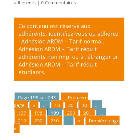
adhérents
| 0 Commentaires
Ce contenu est réservé aux
adhérents,
identifiez-vous
ou adhérez
:
Adhésion ARDM – Tarif normal
,
Adhésion ARDM – Tarif réduit
adhérents non imp. ou à l’étranger
or
Adhésion ARDM – Tarif réduit
étudiants
.
Page 199 sur 243
« Première
page
«
…
10
20
30
…
197
198
199
200
201
…
210
220
230
…
»
Dernière page
»