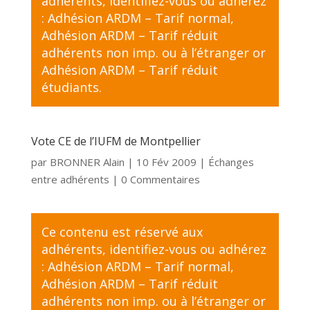
adhérents,
identifiez-vous
ou adhérez
:
Adhésion ARDM – Tarif normal
,
Adhésion ARDM – Tarif réduit
adhérents non imp. ou à l’étranger
or
Adhésion ARDM – Tarif réduit
étudiants
.
Vote CE de l’IUFM de Montpellier
par
BRONNER Alain
|
10 Fév 2009
|
Échanges
entre adhérents
| 0 Commentaires
Ce contenu est réservé aux
adhérents,
identifiez-vous
ou adhérez
:
Adhésion ARDM – Tarif normal
,
Adhésion ARDM – Tarif réduit
adhérents non imp. ou à l’étranger
or