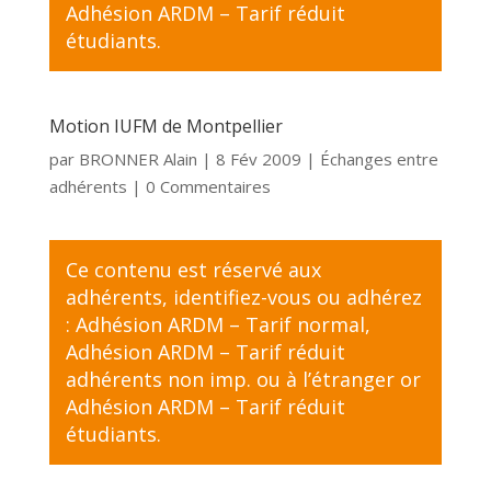
Adhésion ARDM – Tarif réduit
étudiants
.
Motion IUFM de Montpellier
par
BRONNER Alain
|
8 Fév 2009
|
Échanges entre
adhérents
| 0 Commentaires
Ce contenu est réservé aux
adhérents,
identifiez-vous
ou adhérez
:
Adhésion ARDM – Tarif normal
,
Adhésion ARDM – Tarif réduit
adhérents non imp. ou à l’étranger
or
Adhésion ARDM – Tarif réduit
étudiants
.