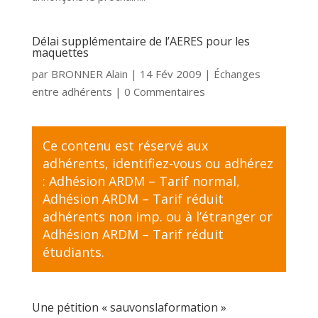
Délai supplémentaire de l’AERES pour les
maquettes
par
BRONNER Alain
|
14 Fév 2009
|
Échanges
entre adhérents
| 0 Commentaires
Ce contenu est réservé aux
adhérents,
identifiez-vous
ou adhérez
:
Adhésion ARDM – Tarif normal
,
Adhésion ARDM – Tarif réduit
adhérents non imp. ou à l’étranger
or
Adhésion ARDM – Tarif réduit
étudiants
.
Une pétition « sauvonslaformation »