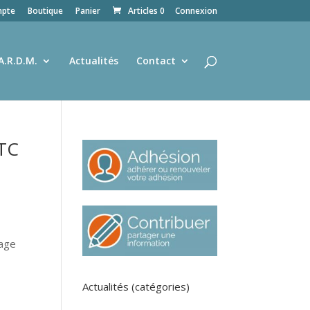
pte
Boutique
Panier
Articles 0
Connexion
A.R.D.M.
Actualités
Contact
ETC
uage
Actualités (catégories)