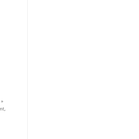
e
 »
nt,