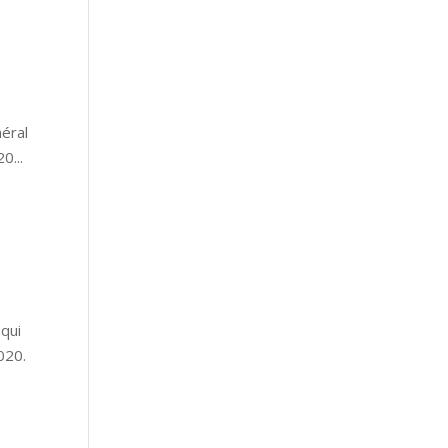
néral
0...
 qui
020.