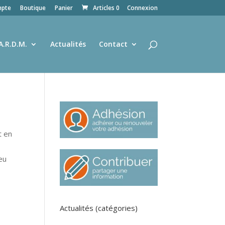
pte
Boutique
Panier
Articles 0
Connexion
A.R.D.M.
Actualités
Contact
t en
eu
Actualités (catégories)