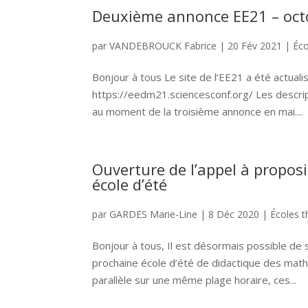
Deuxième annonce EE21 – oct
par
VANDEBROUCK Fabrice
|
20 Fév 2021
|
Éco
Bonjour à tous Le site de l’EE21 a été actualis
https://eedm21.sciencesconf.org/ Les descrip
au moment de la troisième annonce en mai....
Ouverture de l’appel à propos
école d’été
par
GARDES Marie-Line
|
8 Déc 2020
|
Écoles 
Bonjour à tous, Il est désormais possible de
prochaine école d’été de didactique des mat
parallèle sur une même plage horaire, ces...