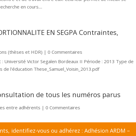
echerche en cours....
RTIONNALITE EN SEGPA Contraintes,
ions (thèses et HDR)
| 0 Commentaires
: Université Victor Segalen Bordeaux II Période : 2013 Type de
ces de l'éducation These_Samuel_Voisin_2013.pdf
onsultation de tous les numéros parus
es entre adhérents
| 0 Commentaires
ents,
identifiez-vous
ou adhérez :
Adhésion ARDM –