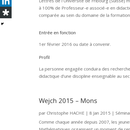
Lettres de l’Université de Fribourg (Suisse)
à 100% de Professeur-e associé-e en didactiq
comparée au sein du domaine de la formation 
Entrée en fonction
1er février 2016 ou date à convenir.
Profil
La personne engagée conduira des recherche
didactique d’une discipline enseignable au sec
Wejch 2015 – Mons
par
Christophe HACHE
|
8 Jan 2015
|
Sémina
Comme chaque année depuis 2007, les jeunes
Mathématiques organisent un moment de renco