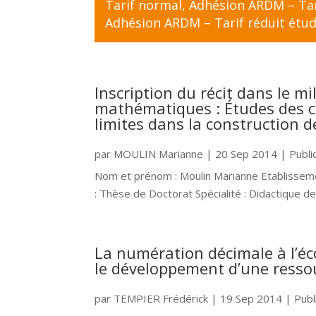
Tarif normal
,
Adhésion ARDM – Tari
Adhésion ARDM – Tarif réduit étud
Inscription du récit dans le m
mathématiques : Études des co
limites dans la construction 
par
MOULIN Marianne
|
20 Sep 2014
|
Publi
Nom et prénom : Moulin Marianne Etablisseme
: Thèse de Doctorat Spécialité : Didactique
La numération décimale à l’éc
le développement d’une resso
par
TEMPIER Frédérick
|
19 Sep 2014
|
Publ