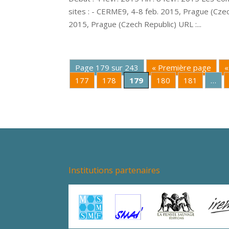
sites : - CERME9, 4-8 feb. 2015, Prague (Cz
2015, Prague (Czech Republic) URL :...
Page 179 sur 243
« Première page
«
177
178
179
180
181
…
Institutions partenaires