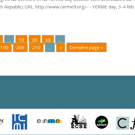
ech Republic) URL: http://www.cerme9.org/- - YERME day, 3-4 feb
…
10
20
30
…
190
200
210
…
»
Dernière page »