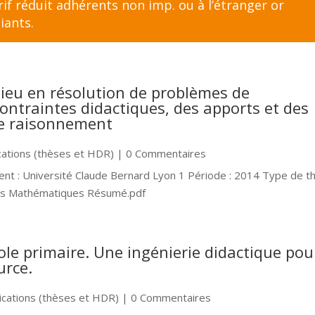
f réduit adhérents non imp. ou à l’étranger
or
iants
.
ilieu en résolution de problèmes de
ntraintes didactiques, des apports et des
de raisonnement
cations (thèses et HDR)
| 0 Commentaires
nt : Université Claude Bernard Lyon 1 Période : 2014 Type de t
 des Mathématiques Résumé.pdf
ole primaire. Une ingénierie didactique pou
urce.
ications (thèses et HDR)
| 0 Commentaires