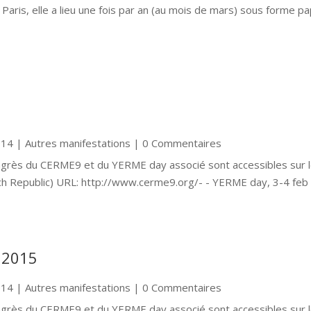
Paris, elle a lieu une fois par an (au mois de mars) sous forme pa
014
|
Autres manifestations
| 0 Commentaires
Congrès du CERME9 et du YERME day associé sont accessibles sur 
ech Republic) URL: http://www.cerme9.org/- - YERME day, 3-4 feb
 2015
014
|
Autres manifestations
| 0 Commentaires
Congrès du CERME9 et du YERME day associé sont accessibles sur 