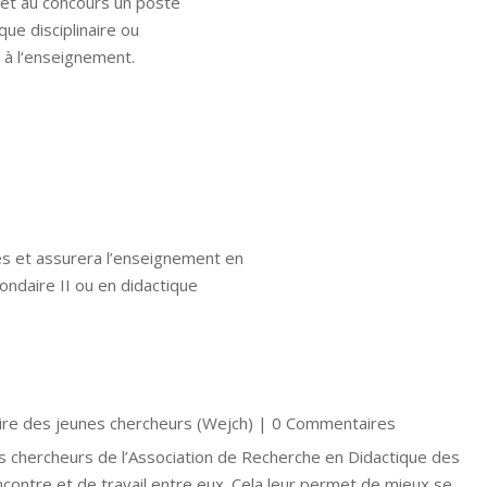
 met au concours un poste
ue disciplinaire ou
à l‘enseignement.
s et assurera l’enseignement en
ondaire II ou en didactique
ire des jeunes chercheurs (Wejch)
| 0 Commentaires
 chercheurs de l’Association de Recherche en Didactique des
ntre et de travail entre eux. Cela leur permet de mieux se