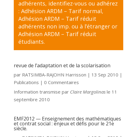
adhérents,
identifiez-vous
ou adhérez
:
Adhésion ARDM – Tarif normal
,
Adhésion ARDM – Tarif réduit
adhérents non imp. ou à l’étranger
or
Adhésion ARDM – Tarif réduit
étudiants
.
revue de l’adaptation et de la scolarisation
par
RATSIMBA-RAJOHN Harrisson
|
13 Sep 2010
|
Publications
| 0 Commentaires
Information transmise par
Claire Margolinas
le 11
septembre 2010
EMF2012 — Enseignement des mathématiques
et contrat social : enjeux et défis pour le 21e
siècle.