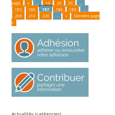
page
«
…
10
20
30
…
185
186
187
188
189
…
200
210
220
…
»
Dernière page
»
Actualités (catégories)