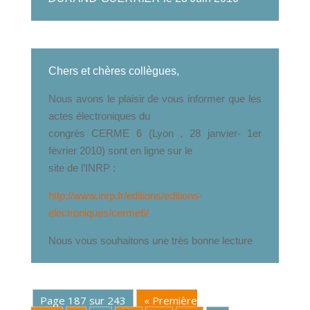
Chers et chères collègues,
Nous avons le plaisir de vous informer que les
actes électroniques du
congrès CERME 6 (Lyon , 28 janvier- 1er
février 2010) sont en ligne sur le
site de l’INRP :
http://www.inrp.fr/editions/editions-
electroniques/cerme6/
Nous vous souhaitons une très bonne lecture
Page 187 sur 243
« Première