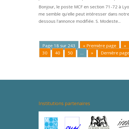
Bonjour, le poste MCF en section 71-72 à Lyon
me semble qu'elle peut intéresser dans notre
dessous l'annonce modifiée. S. Modeste...
Page 18 sur 243
« Première page
«
30
40
50
…
»
Dernière page
Institutions partenaires