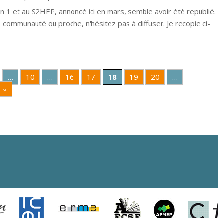
 1 et au S2HEP, annoncé ici en mars, semble avoir été republié. 
 communauté ou proche, n'hésitez pas à diffuser. Je recopie ci-
…
10
…
16
17
18
19
20
…
 »