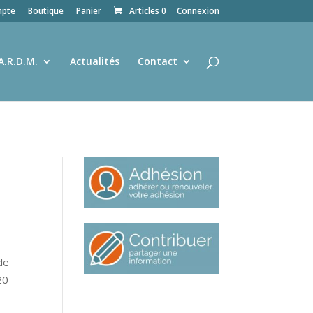
pte
Boutique
Panier
Articles 0
Connexion
A.R.D.M.
Actualités
Contact
de
20