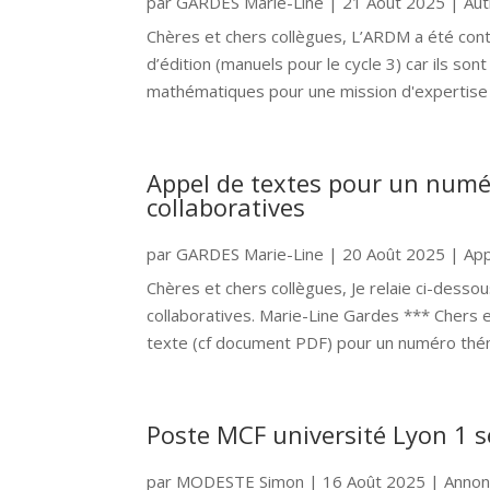
par
GARDES Marie-Line
|
21 Août 2025
|
Aut
Chères et chers collègues, L’ARDM a été conta
d’édition (manuels pour le cycle 3) car ils so
mathématiques pour une mission d'expertise e
Appel de textes pour un numé
collaboratives
par
GARDES Marie-Line
|
20 Août 2025
|
App
Chères et chers collègues, Je relaie ci-dess
collaboratives. Marie-Line Gardes *** Chers 
texte (cf document PDF) pour un numéro thém
Poste MCF université Lyon 1 se
par
MODESTE Simon
|
16 Août 2025
|
Annon