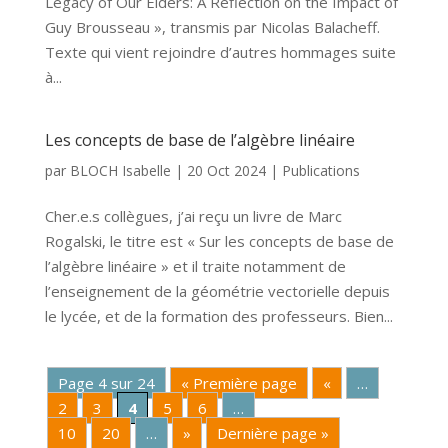
Legacy of Our Elders: A Reflection on the Impact of
Guy Brousseau », transmis par Nicolas Balacheff.
Texte qui vient rejoindre d’autres hommages suite
à...
Les concepts de base de l’algèbre linéaire
par
BLOCH Isabelle
|
20 Oct 2024
|
Publications
Cher.e.s collègues, j’ai reçu un livre de Marc
Rogalski, le titre est « Sur les concepts de base de
l’algèbre linéaire » et il traite notamment de
l’enseignement de la géométrie vectorielle depuis
le lycée, et de la formation des professeurs. Bien...
Page 4 sur 24
« Première page
«
…
2
3
4
5
6
…
10
20
…
»
Dernière page »