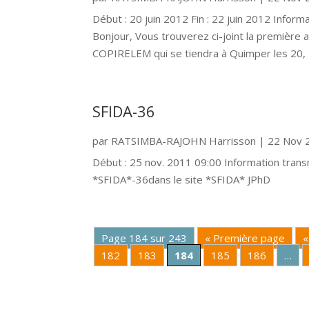
Début : 20 juin 2012 Fin : 22 juin 2012 Infor
Bonjour, Vous trouverez ci-joint la première 
COPIRELEM qui se tiendra à Quimper les 20, 2
SFIDA-36
par
RATSIMBA-RAJOHN Harrisson
|
22 Nov 
Début : 25 nov. 2011 09:00 Information tran
*SFIDA*-36dans le site *SFIDA* JPhD
Page 184 sur 243
« Première page
«
182
183
184
185
186
…