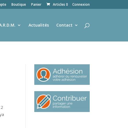
pte
Boutique
Panier
Articles 0
Connexion
A.R.D.M.
Actualités
Contact
12
aya