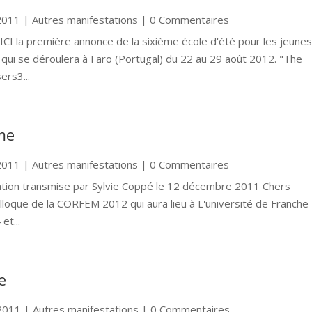
2011
|
Autres manifestations
| 0 Commentaires
 ICI la première annonce de la sixième école d'été pour les jeune
 qui se déroulera à Faro (Portugal) du 22 au 29 août 2012. "The
rs3...
me
2011
|
Autres manifestations
| 0 Commentaires
rmation transmise par Sylvie Coppé le 12 décembre 2011 Chers
lloque de la CORFEM 2012 qui aura lieu à L'université de Franche
et...
e
2011
|
Autres manifestations
| 0 Commentaires