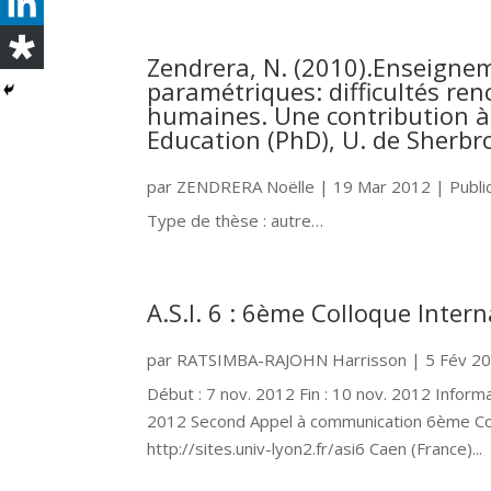
Zendrera, N. (2010).Enseigne
paramétriques: difficultés re
humaines. Une contribution à 
Education (PhD), U. de Sherbr
par
ZENDRERA Noëlle
|
19 Mar 2012
|
Publi
Type de thèse : autre…
A.S.I. 6 : 6ème Colloque Intern
par
RATSIMBA-RAJOHN Harrisson
|
5 Fév 2
Début : 7 nov. 2012 Fin : 10 nov. 2012 Inform
2012 Second Appel à communication 6ème Colloq
http://sites.univ-lyon2.fr/asi6 Caen (France)...