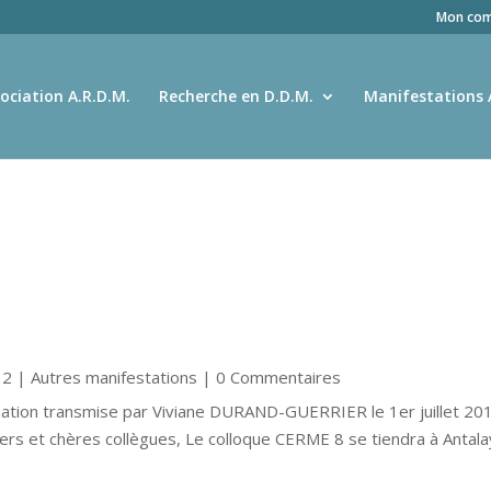
Mon com
ociation A.R.D.M.
Recherche en D.D.M.
Manifestations 
12
|
Autres manifestations
| 0 Commentaires
ormation transmise par Viviane DURAND-GUERRIER le 1er juillet 20
ers et chères collègues, Le colloque CERME 8 se tiendra à Antal