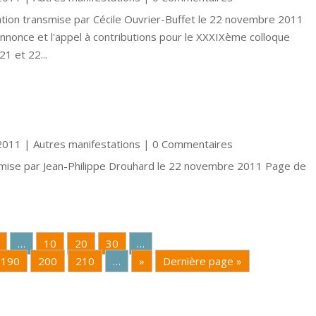
mation transmise par Cécile Ouvrier-Buffet le 22 novembre 2011
annonce et l'appel à contributions pour le XXXIXème colloque
1 et 22...
2011
|
Autres manifestations
| 0 Commentaires
smise par Jean-Philippe Drouhard le 22 novembre 2011 Page de
…
10
20
30
…
190
200
210
…
»
Dernière page »