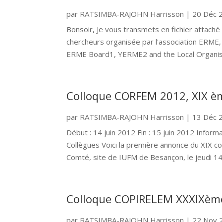
par
RATSIMBA-RAJOHN Harrisson
|
20 Déc 
Bonsoir, Je vous transmets en fichier attaché
chercheurs organisée par l'association ERME,
ERME Board1, YERME2 and the Local Organise
Colloque CORFEM 2012, XIX è
par
RATSIMBA-RAJOHN Harrisson
|
13 Déc 
Début : 14 juin 2012 Fin : 15 juin 2012 Info
Collègues Voici la première annonce du XIX co
Comté, site de IUFM de Besançon, le jeudi 14 
Colloque COPIRELEM XXXIXèm
par
RATSIMBA-RAJOHN Harrisson
|
22 Nov 